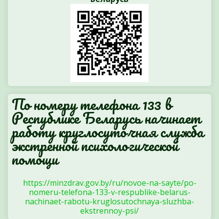
По номеру телефона 133 в
Республике Беларусь начинает
работу круглосуточная служба
экстренной психологической
помощи
https://minzdrav.gov.by/ru/novoe-na-sayte/po-
nomeru-telefona-133-v-respublike-belarus-
nachinaet-rabotu-kruglosutochnaya-sluzhba-
ekstrennoy-psi/