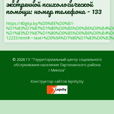
экстренной психологической
помощи: номер телефона - 133
https://40gkp.by/%D0%BE%D0%B1-
%D1%83%D1%87%D1%80%D0%B5%D0%B6%D0%B4%D
%D1%83%D1%87%D1%80%D0%B5%D0%B6%D0%B4%D0
12233.html#:~:text=%D0%9A%D1%80%D1%83%
© 2026
ГУ "Территориальный центр социального
обслуживания населения Партизанского района
г.Минска"
Конструктор сайтов lepshy.by