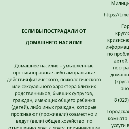
Милици
https://t.m
Гор
ЕСЛИ ВЫ ПОСТРАДАЛИ ОТ
кругл
кризисна
ДОМАШНЕГО НАСИЛИЯ
информац
по пробл
детей,
Домашнее насилие – умышленные
постра
противоправные либо аморальные
домашне
действия физического, психологического
(круг
или сексуального характера близких
ано
родственников, бывших супругов,
8 (029
граждан, имеющих общего ребенка
(детей), либо иных граждан, которые
Городска
проживают (проживали) совместно и
комната 
ведут (вели) общее хозяйство, по
услуги
отношению друг к другу, причиняющие