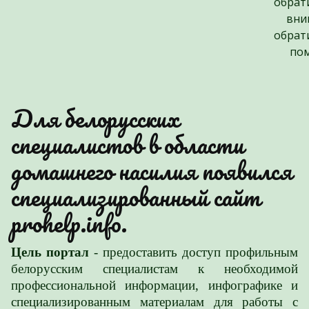
обрат
вни
обрат
по
Для белорусских
специалистов в области
домашнего насилия появился
специализированный сайт
prohelp.info.
Цель портал
- предоставить доступ профильным
белорусским специалистам к необходимой
профессиональной информации, инфографике и
специализированным материалам для работы с