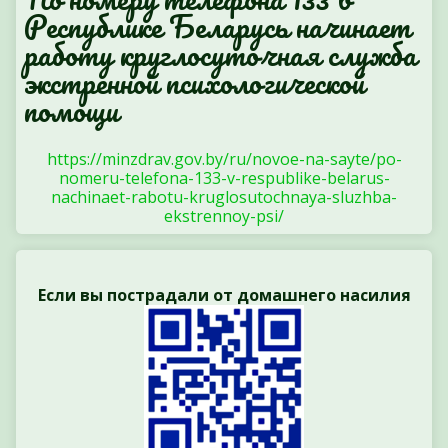
Республике Беларусь начинает
работу круглосуточная служба
экстренной психологической
помощи
https://minzdrav.gov.by/ru/novoe-na-sayte/po-
nomeru-telefona-133-v-respublike-belarus-
nachinaet-rabotu-kruglosutochnaya-sluzhba-
ekstrennoy-psi/
Если вы пострадали от домашнего насилия