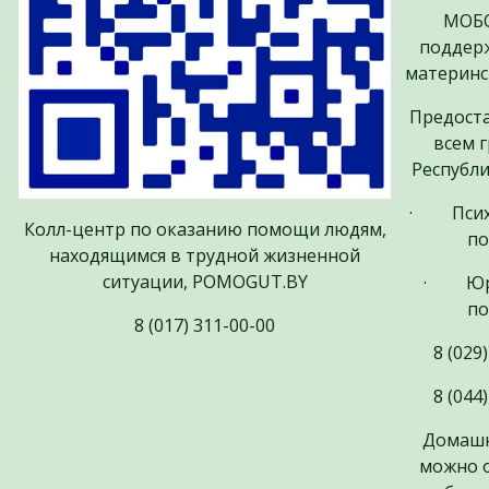
МОБО
поддерж
материнс
Предоста
всем 
Республи
· Психо
Колл-центр по оказанию помощи людям,
п
находящимся в трудной жизненной
ситуации, POMOGUT.BY
· Юри
п
8 (017) 311-00-00
8 (029
8 (044
Домашн
можно о