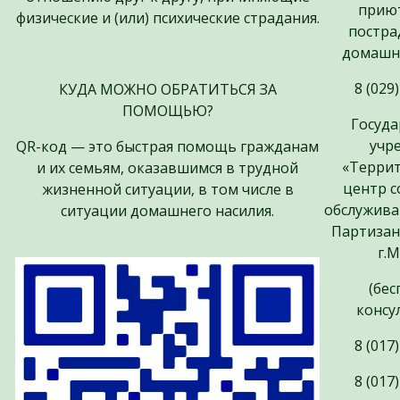
приют
физические и (или) психические страдания.
постра
домашне
8 (029
КУДА МОЖНО ОБРАТИТЬСЯ ЗА
ПОМОЩЬЮ?
Госуда
учр
QR-код — это быстрая помощь гражданам
«Терри
и их семьям, оказавшимся в трудной
центр с
жизненной ситуации, в том числе в
обслужива
ситуации домашнего насилия.
Партизан
г.
(бе
консу
8 (017
8 (017