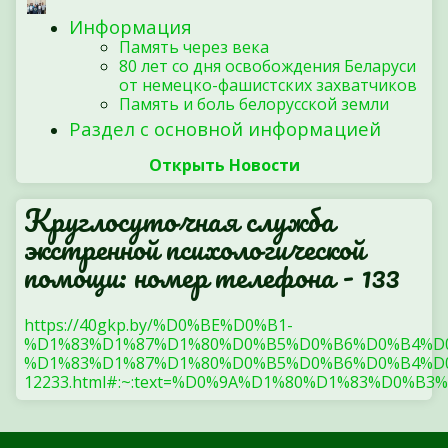
Информация
Память через века
80 лет со дня освобождения Беларуси
от немецко-фашистских захватчиков
Память и боль белорусской земли
Раздел с основной информацией
Открыть Новости
Круглосуточная служба
экстренной психологической
помощи: номер телефона - 133
https://40gkp.by/%D0%BE%D0%B1-
%D1%83%D1%87%D1%80%D0%B5%D0%B6%D0%B4%D
%D1%83%D1%87%D1%80%D0%B5%D0%B6%D0%B4%D0
12233.html#:~:text=%D0%9A%D1%80%D1%83%