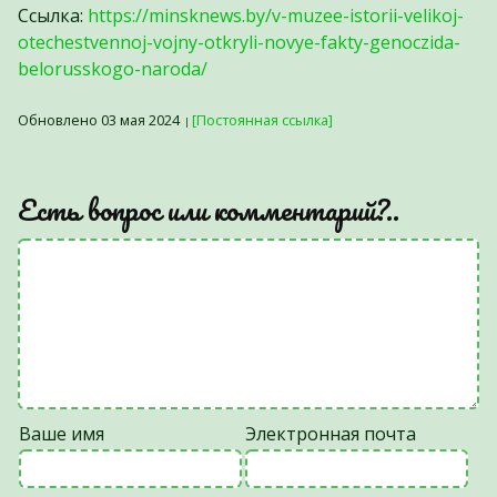
Ссылка:
https://minsknews.by/v-muzee-istorii-velikoj-
otechestvennoj-vojny-otkryli-novye-fakty-genoczida-
belorusskogo-naroda/
Обновлено 03 мая 2024
[Постоянная ссылка]
Есть вопрос или комментарий?..
Ваше имя
Электронная почта