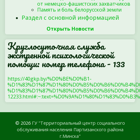
от немецко-фашистских захватчиков
Память и боль белорусской земли
Раздел с основной информацией
Открыть Новости
Круглосуточная служба
экстренной психологической
помощи: номер телефона - 133
https://40gkp.by/%D0%BE%D0%B1-
%D1%83%D1%87%D1%80%D0%B5%D0%B6%D0%B4%D
%D1%83%D1%87%D1%80%D0%B5%D0%B6%D0%B4%D0
12233.html#:~:text=%D0%9A%D1%80%D1%83%
© 2026
ГУ "Территориальный центр социального
обслуживания населения Партизанского района
г.Минска"