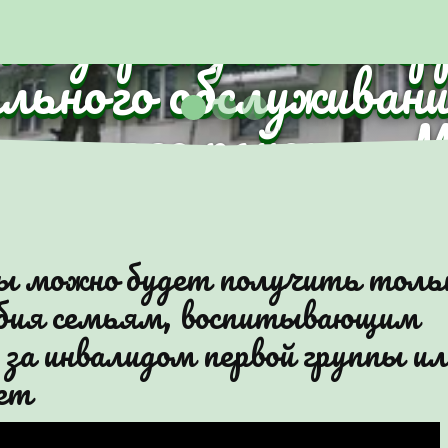
ное учреждение "Те
ального обслуживани
анского района г.
ы можно будет получить толь
особия семьям, воспитывающим
у за инвалидом первой группы и
лет