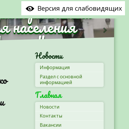
рриториальный
Версия для слабовидящих
я населения
Минска"
Следующ
Новости
Информация
ко
Раздел с основной
информацией
Главная
ли
Новости
Контакты
Вакансии