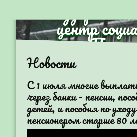
Государствен
центр соци
Партиз
Предыдущий
Новости
С 1 июля многие выплат
через банки - пенсии, п
детей, и пособия по уход
пенсионером старше 80 