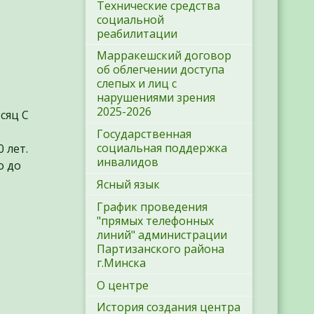
Технические средства
социальной
реабилитации
Марракешский договор
об облегчении доступа
слепых и лиц с
нарушениями зрения
2025-2026
сяц С
Государственная
социальная поддержка
 лет.
инвалидов
о до
Ясный язык
График проведения
"прямых телефонных
линий" администрации
Партизанского района
г.Минска
О центре
История создания центра