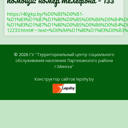
помощи: номер телефона - 133
https://40gkp.by/%D0%BE%D0%B1-
%D1%83%D1%87%D1%80%D0%B5%D0%B6%D0%B4%D
%D1%83%D1%87%D1%80%D0%B5%D0%B6%D0%B4%D0
12233.html#:~:text=%D0%9A%D1%80%D1%83%
© 2026
ГУ "Территориальный центр социального
обслуживания населения Партизанского района
г.Минска"
Конструктор сайтов lepshy.by