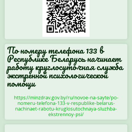
По номеру телефона 133 в
Республике Беларусь начинает
работу круглосуточная служба
экстренной психологической
помощи
https://minzdrav.gov.by/ru/novoe-na-sayte/po-
nomeru-telefona-133-v-respublike-belarus-
nachinaet-rabotu-kruglosutochnaya-sluzhba-
ekstrennoy-psi/