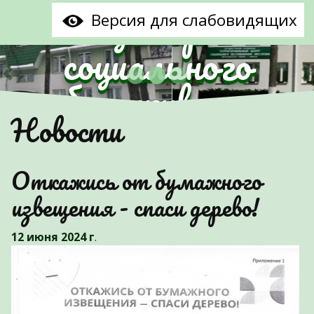
центр
Версия для слабовидящих
социального
обслуживания
Предыдущий
С
Новости
населения
Партизанского
Откажись от бумажного
района г.Минска"
извещения - спаси дерево!
12 июня 2024 г
.