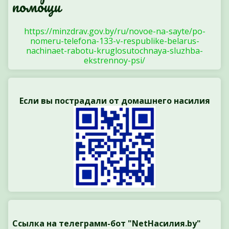
помощи
https://minzdrav.gov.by/ru/novoe-na-sayte/po-
nomeru-telefona-133-v-respublike-belarus-
nachinaet-rabotu-kruglosutochnaya-sluzhba-
ekstrennoy-psi/
Если вы пострадали от домашнего насилия
Ссылка на телеграмм-бот "NetНасилия.by"