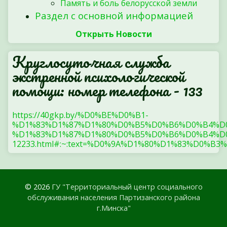
Память и боль белорусской земли
Раздел с основной информацией
Открыть Новости
Круглосуточная служба
экстренной психологической
помощи: номер телефона - 133
https://40gkp.by/%D0%BE%D0%B1-
%D1%83%D1%87%D1%80%D0%B5%D0%B6%D0%B4%D
%D1%83%D1%87%D1%80%D0%B5%D0%B6%D0%B4%D0
12233.html#:~:text=%D0%9A%D1%80%D1%83%
© 2026
ГУ "Территориальный центр социального
обслуживания населения Партизанского района
г.Минска"