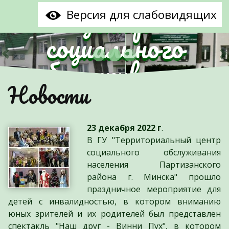
центр
Версия для слабовидящих
социального
обслуживания
Предыдущий
С
Новости
населения
Партизанского
23 декабря 2022 г
.
района г.Минска"
В ГУ "Территориальный центр
социального обслуживания
населения Партизанского
района г. Минска" прошло
праздничное мероприятие для
детей с инвалидностью, в котором вниманию
юных зрителей и их родителей был представлен
спектакль "Наш друг - Винни Пух", в котором