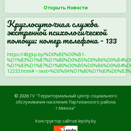
Открыть Новости
Круглосуточная служба
экстренной психологической
помощи: номер телефона - 133
https://40gkp.by/%D0%BE%D0%B1-
%D1%83%D1%87%D1%80%D0%B5%D0%B6%D0%B4%D
%D1%83%D1%87%D1%80%D0%B5%D0%B6%D0%B4%D0
12233.html#:~:text=%D0%9A%D1%80%D1%83%
© 2026
ГУ "Территориальный центр социального
обслуживания населения Партизанского района
г.Минска"
Конструктор сайтов lepshy.by