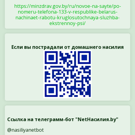
https://minzdrav.gov.by/ru/novoe-na-sayte/po-
nomeru-telefona-133-v-respublike-belarus-
nachinaet-rabotu-kruglosutochnaya-sluzhba-
ekstrennoy-psi/
Если вы пострадали от домашнего насилия
Ссылка на телеграмм-бот "NetНасилия.by"
@nasiliyanetbot