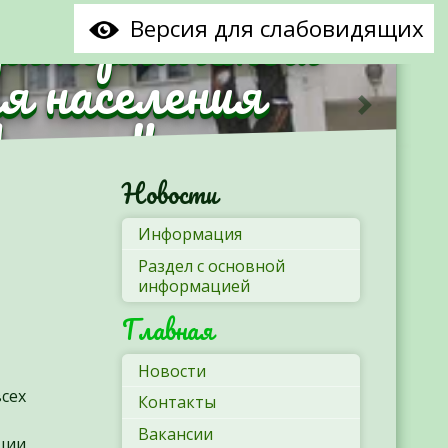
рриториальный
Версия для слабовидящих
я населения
Минска"
Следующ
Новости
Информация
Раздел с основной
информацией
Главная
Новости
всех
Контакты
Вакансии
ции