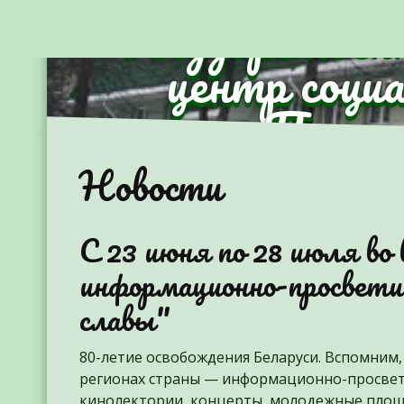
Государствен
центр соци
Партиз
Предыдущий
Новости
С 23 июня по 28 июля во 
информационно-просвет
славы"
80-летие освобождения Беларуси. Вспомним, 
регионах страны — информационно-просвети
кинолектории, концерты, молодежные площ