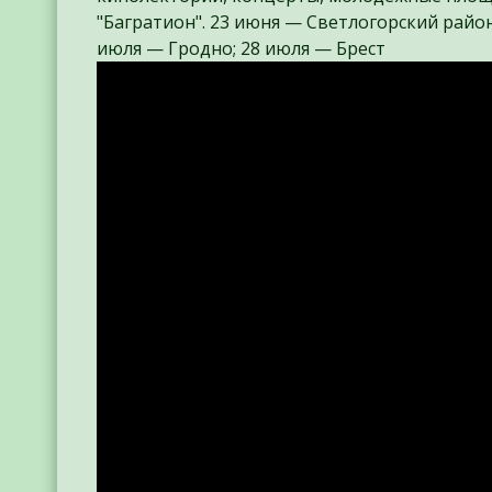
"Багратион". 23 июня — Светлогорский район
июля — Гродно; 28 июля — Брест