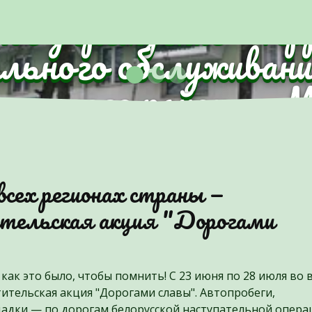
ное учреждение "Те
ального обслуживани
анского района г.
всех регионах страны —
ительская акция "Дорогами
как это было, чтобы помнить! С 23 июня по 28 июля во 
тельская акция "Дорогами славы". Автопробеги,
адки — по дорогам белорусской наступательной опера