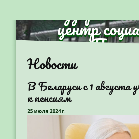
Государствен
центр соци
Партиз
Предыдущий
Новости
В Беларуси с 1 августа
к пенсиям
25 июля 2024 г
.