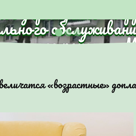
ное учреждение "Те
ального обслуживани
анского района г.
 увеличатся «возрастные» доп