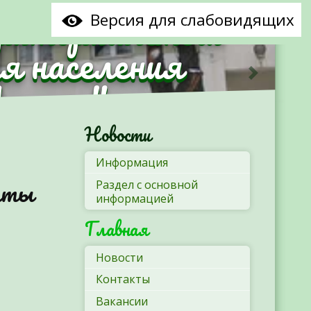
рриториальный
Версия для слабовидящих
я населения
Минска"
Следующ
Новости
Информация
латы
Раздел с основной
информацией
Главная
Новости
Контакты
Вакансии