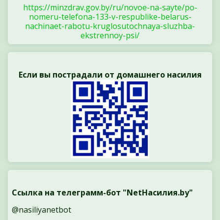
https://minzdrav.gov.by/ru/novoe-na-sayte/po-
nomeru-telefona-133-v-respublike-belarus-
nachinaet-rabotu-kruglosutochnaya-sluzhba-
ekstrennoy-psi/
Если вы пострадали от домашнего насилия
Ссылка на телеграмм-бот "NetНасилия.by"
@nasiliyanetbot