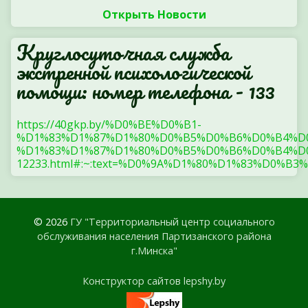
Открыть Новости
Круглосуточная служба
экстренной психологической
помощи: номер телефона - 133
https://40gkp.by/%D0%BE%D0%B1-
%D1%83%D1%87%D1%80%D0%B5%D0%B6%D0%B4%D
%D1%83%D1%87%D1%80%D0%B5%D0%B6%D0%B4%D0
12233.html#:~:text=%D0%9A%D1%80%D1%83%
© 2026
ГУ "Территориальный центр социального
обслуживания населения Партизанского района
г.Минска"
Конструктор сайтов lepshy.by