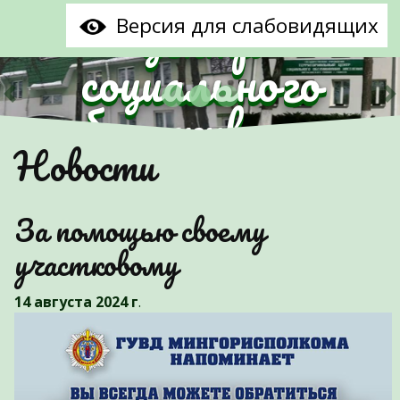
центр
Версия для слабовидящих
социального
обслуживания
Предыдущий
С
Новости
населения
Партизанского
За помощью своему
района г.Минска"
участковому
14 августа 2024 г
.