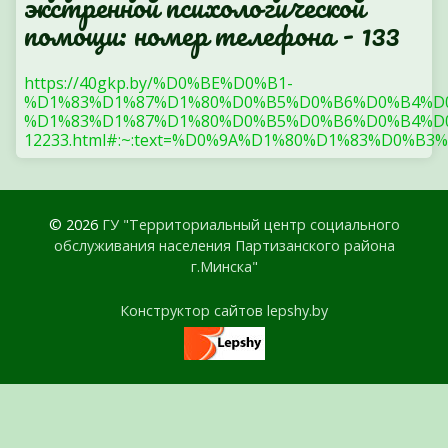
экстренной психологической
помощи: номер телефона - 133
https://40gkp.by/%D0%BE%D0%B1-
%D1%83%D1%87%D1%80%D0%B5%D0%B6%D0%B4%D
%D1%83%D1%87%D1%80%D0%B5%D0%B6%D0%B4%D0
12233.html#:~:text=%D0%9A%D1%80%D1%83%
© 2026
ГУ "Территориальный центр социального
обслуживания населения Партизанского района
г.Минска"
Конструктор сайтов lepshy.by