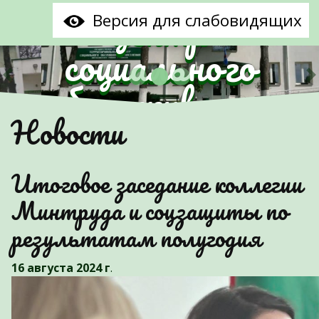
центр
Версия для слабовидящих
социального
обслуживания
Предыдущий
С
Новости
населения
Партизанского
Итоговое заседание коллегии
района г.Минска"
Минтруда и соцзащиты по
результатам полугодия
16 августа 2024 г
.