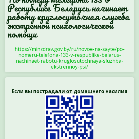
Республике Беларусь начинает
работу круглосуточная служба
экстренной психологической
помощи
https://minzdrav.gov.by/ru/novoe-na-sayte/po-
nomeru-telefona-133-v-respublike-belarus-
nachinaet-rabotu-kruglosutochnaya-sluzhba-
ekstrennoy-psi/
Если вы пострадали от домашнего насилия