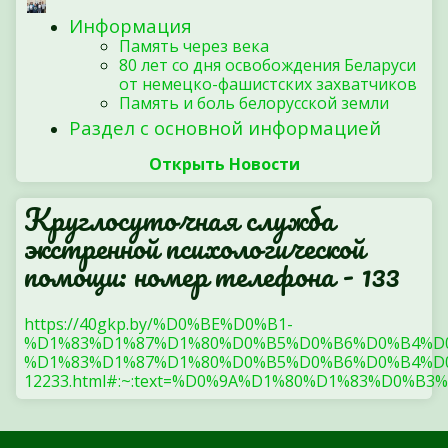
Информация
Память через века
80 лет со дня освобождения Беларуси
от немецко-фашистских захватчиков
Память и боль белорусской земли
Раздел с основной информацией
Открыть Новости
Круглосуточная служба
экстренной психологической
помощи: номер телефона - 133
https://40gkp.by/%D0%BE%D0%B1-
%D1%83%D1%87%D1%80%D0%B5%D0%B6%D0%B4%D
%D1%83%D1%87%D1%80%D0%B5%D0%B6%D0%B4%D0
12233.html#:~:text=%D0%9A%D1%80%D1%83%