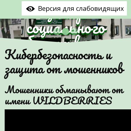
центр
Версия для слабовидящих
социального
обслуживания
Предыдущий
С
Кибербезопасность и
населения
защита от мошенников
Партизанского
района г.Минска"
Мошенники обманывают от
имени WILDBERRIES