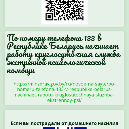
По номеру телефона 133 в
Республике Беларусь начинает
работу круглосуточная служба
экстренной психологической
помощи
https://minzdrav.gov.by/ru/novoe-na-sayte/po-
nomeru-telefona-133-v-respublike-belarus-
nachinaet-rabotu-kruglosutochnaya-sluzhba-
ekstrennoy-psi/
Если вы пострадали от домашнего насилия