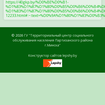
https://40gkp.by/%D0%BE%D0%B1-
%D1%83%D1%87%D1%80%D0%B5%D0%B6%D0%B4%D
%D1%83%D1%87%D1%80%D0%B5%D0%B6%D0%B4%D0
12233.html#:~:text=%D0%9A%D1%80%D1%83%
© 2026
ГУ "Территориальный центр социального
обслуживания населения Партизанского района
г.Минска"
Конструктор сайтов lepshy.by