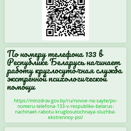
По номеру телефона 133 в
Республике Беларусь начинает
работу круглосуточная служба
экстренной психологической
помощи
https://minzdrav.gov.by/ru/novoe-na-sayte/po-
nomeru-telefona-133-v-respublike-belarus-
nachinaet-rabotu-kruglosutochnaya-sluzhba-
ekstrennoy-psi/