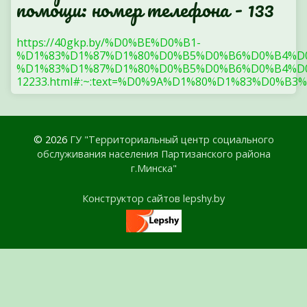
помощи: номер телефона - 133
https://40gkp.by/%D0%BE%D0%B1-
%D1%83%D1%87%D1%80%D0%B5%D0%B6%D0%B4%D
%D1%83%D1%87%D1%80%D0%B5%D0%B6%D0%B4%D0
12233.html#:~:text=%D0%9A%D1%80%D1%83%
© 2026
ГУ "Территориальный центр социального
обслуживания населения Партизанского района
г.Минска"
Конструктор сайтов lepshy.by