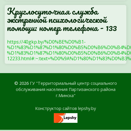
Круглосуточная служба
экстренной психологической
помощи: номер телефона - 133
https://40gkp.by/%D0%BE%D0%B1-
%D1%83%D1%87%D1%80%D0%B5%D0%B6%D0%B4%D
%D1%83%D1%87%D1%80%D0%B5%D0%B6%D0%B4%D0
12233.html#:~:text=%D0%9A%D1%80%D1%83%
© 2026
ГУ "Территориальный центр социального
обслуживания населения Партизанского района
г.Минска"
Конструктор сайтов lepshy.by