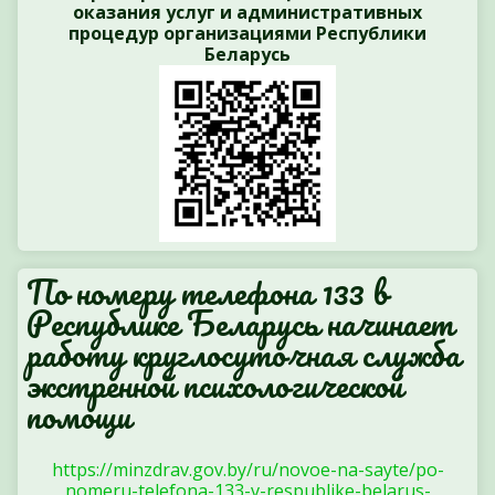
оказания услуг и административных
процедур организациями Республики
Беларусь
По номеру телефона 133 в
Республике Беларусь начинает
работу круглосуточная служба
экстренной психологической
помощи
https://minzdrav.gov.by/ru/novoe-na-sayte/po-
nomeru-telefona-133-v-respublike-belarus-