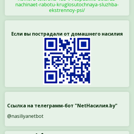
nachinaet-rabotu-kruglosutochnaya-sluzhba-
ekstrennoy-psi/
Если вы пострадали от домашнего насилия
Ссылка на телеграмм-бот "NetНасилия.by"
@nasiliyanetbot