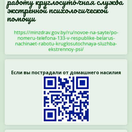
работу круглосуточная служба
экстренной психологической
помощи
https://minzdrav.gov.by/ru/novoe-na-sayte/po-
nomeru-telefona-133-v-respublike-belarus-
nachinaet-rabotu-kruglosutochnaya-sluzhba-
ekstrennoy-psi/
Если вы пострадали от домашнего насилия