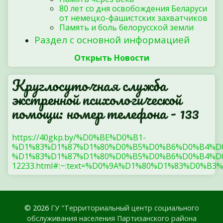
80 лет со дня освобождения Беларуси
от немецко-фашистских захватчиков
Память и боль белорусской земли
Раздел с основной информацией
Открыть Новости
Круглосуточная служба
экстренной психологической
помощи: номер телефона - 133
https://40gkp.by/%D0%BE%D0%B1-
%D1%83%D1%87%D1%80%D0%B5%D0%B6%D0%B4%D
%D1%83%D1%87%D1%80%D0%B5%D0%B6%D0%B4%D0
12233.html#:~:text=%D0%9A%D1%80%D1%83%
© 2026
ГУ "Территориальный центр социального
обслуживания населения Партизанского района