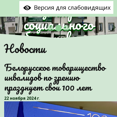
центр
Версия для слабовидящих
социального
обслуживания
Предыдущий
С
Новости
населения
Партизанского
Белорусское товарищество
района г.Минска"
инвалидов по зрению
празднует свои 100 лет
22 ноября 2024 г
.