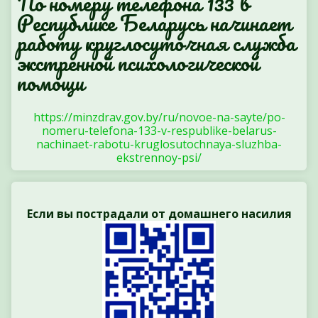
По номеру телефона 133 в
Республике Беларусь начинает
работу круглосуточная служба
экстренной психологической
помощи
https://minzdrav.gov.by/ru/novoe-na-sayte/po-
nomeru-telefona-133-v-respublike-belarus-
nachinaet-rabotu-kruglosutochnaya-sluzhba-
ekstrennoy-psi/
Если вы пострадали от домашнего насилия