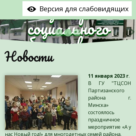
центр
Версия для слабовидящих
социального
обслуживания
Предыдущий
С
Новости
населения
Партизанского
11 января 2023 г
.
района г.Минска"
В ГУ "ТЦСОН
Партизанского
района г.
Минска»
состоялось
праздничное
мероприятие «А у
нас Новый год!» для многодетных семей района.