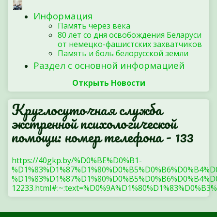
Информация
Память через века
80 лет со дня освобождения Беларуси
от немецко-фашистских захватчиков
Память и боль белорусской земли
Раздел с основной информацией
Открыть Новости
Круглосуточная служба
экстренной психологической
помощи: номер телефона - 133
https://40gkp.by/%D0%BE%D0%B1-
%D1%83%D1%87%D1%80%D0%B5%D0%B6%D0%B4%D
%D1%83%D1%87%D1%80%D0%B5%D0%B6%D0%B4%D0
12233.html#:~:text=%D0%9A%D1%80%D1%83%