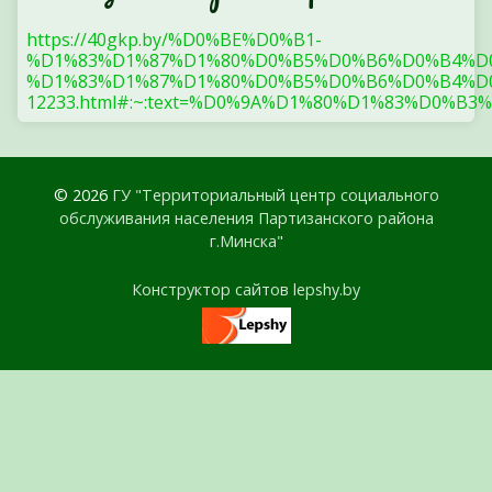
https://40gkp.by/%D0%BE%D0%B1-
%D1%83%D1%87%D1%80%D0%B5%D0%B6%D0%B4%D
%D1%83%D1%87%D1%80%D0%B5%D0%B6%D0%B4%D0
12233.html#:~:text=%D0%9A%D1%80%D1%83%
© 2026
ГУ "Территориальный центр социального
обслуживания населения Партизанского района
г.Минска"
Конструктор сайтов lepshy.by