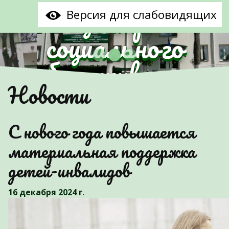
центр
Версия для слабовидящих
социального
обслуживания
Предыдущий
С
Новости
населения
Партизанского
С нового года повышается
района г.Минска"
материальная поддержка
детей-инвалидов
16 декабря 2024 г
.