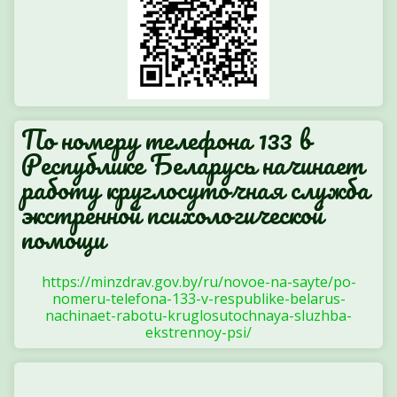
По номеру телефона 133 в
Республике Беларусь начинает
работу круглосуточная служба
экстренной психологической
помощи
https://minzdrav.gov.by/ru/novoe-na-sayte/po-
nomeru-telefona-133-v-respublike-belarus-
nachinaet-rabotu-kruglosutochnaya-sluzhba-
ekstrennoy-psi/