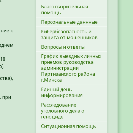
Благотворительная
помощь
Персональные даннные
ение к
Кибербезопасность и
защита от мошенников
реднем
Вопросы и ответы
График выездных личных
 18
приемов руководства
).
администрации
Партизанского района
ства),
г.Минска
Единый день
информирования
, при
Расследование
уголовного дела о
геноциде
Ситуационная помощь