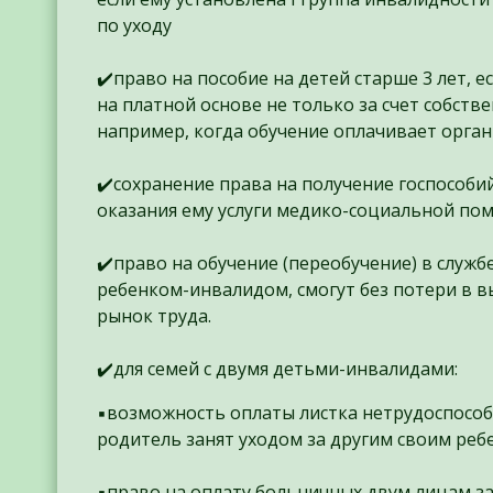
по уходу
✔️право на пособие на детей старше 3 лет, е
на платной основе не только за счет собстве
например, когда обучение оплачивает орга
✔️сохранение права на получение госпособи
оказания ему услуги медико-социальной пом
✔️право на обучение (переобучение) в службе
ребенком-инвалидом, смогут без потери в 
рынок труда.
✔️для семей с двумя детьми-инвалидами:
▪️возможность оплаты листка нетрудоспособн
родитель занят уходом за другим своим ре
▪️право на оплату больничных двум лицам за