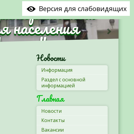
рриториальный
Версия для слабовидящих
я населения
Минска"
Следующ
Новости
Информация
Раздел с основной
информацией
Главная
Новости
Контакты
Вакансии