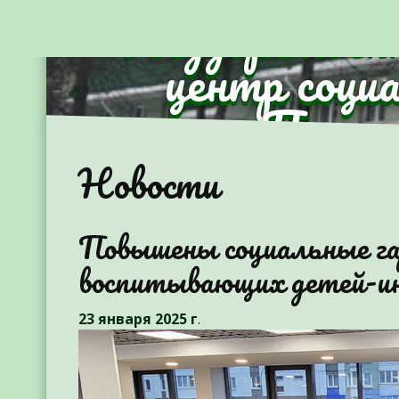
Государствен
центр соци
Партиз
Предыдущий
Новости
Повышены социальные га
воспитывающих детей-и
23 января 2025 г
.