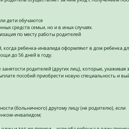
сли дети обучаются
нных средств семьи, но и в иных случаях.
низация по месту работы родителей
й, когда ребенка-инвалида оформляют в дом ребенка дл
ощи до 56 дней в году.
 занятости родителей (других лиц), которые, ухаживая 
выплате пособий приобрести новую специальность и вы
ости (больничного) другому лицу (не родителю), если
бенком-инвалидом;
 один и тот же период – если оба ребенка в один перио