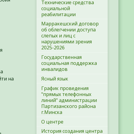
Технические средства
социальной
реабилитации
Марракешский договор
об облегчении доступа
слепых и лиц с
нарушениями зрения
2025-2026
я
Государственная
социальная поддержка
инвалидов
за
йти на
Ясный язык
График проведения
"прямых телефонных
линий" администрации
Партизанского района
г.Минска
О центре
История создания центра
д