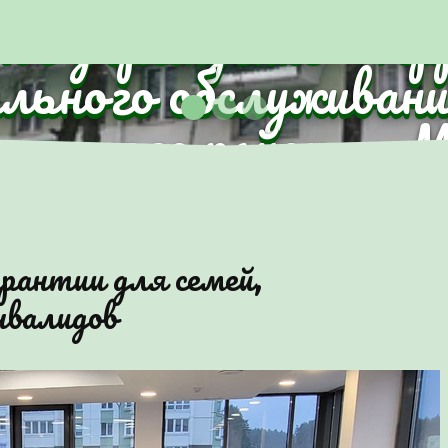
ное учреждение "Те
ального обслуживани
анского района г.
рантии для семей,
нвалидов