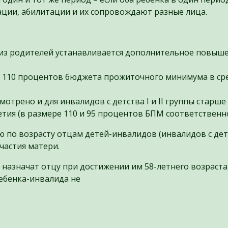
ации, абилитации и их сопровождают разные лица.
о из родителей устанавливается дополнительное повыш
до 110 процентов бюджета прожиточного минимума в с
рено и для инвалидов с детства I и II группы старше
етия (в размере 110 и 95 процентов БПМ соответственно
 по возрасту отцам детей-инвалидов (инвалидов с дет
частия матери.
назначат отцу при достижении им 58-летнего возраста
ебенка-инвалида не