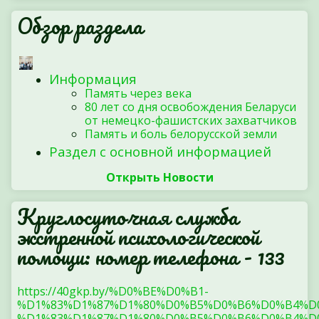
Обзор раздела
Информация
Память через века
80 лет со дня освобождения Беларуси
от немецко-фашистских захватчиков
Память и боль белорусской земли
Раздел с основной информацией
Открыть Новости
Круглосуточная служба
экстренной психологической
помощи: номер телефона - 133
https://40gkp.by/%D0%BE%D0%B1-
%D1%83%D1%87%D1%80%D0%B5%D0%B6%D0%B4%D
%D1%83%D1%87%D1%80%D0%B5%D0%B6%D0%B4%D0