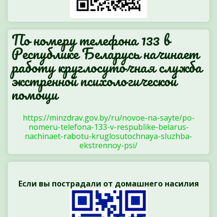
По номеру телефона 133 в
Республике Беларусь начинает
работу круглосуточная служба
экстренной психологической
помощи
https://minzdrav.gov.by/ru/novoe-na-sayte/po-
nomeru-telefona-133-v-respublike-belarus-
nachinaet-rabotu-kruglosutochnaya-sluzhba-
ekstrennoy-psi/
Если вы пострадали от домашнего насилия