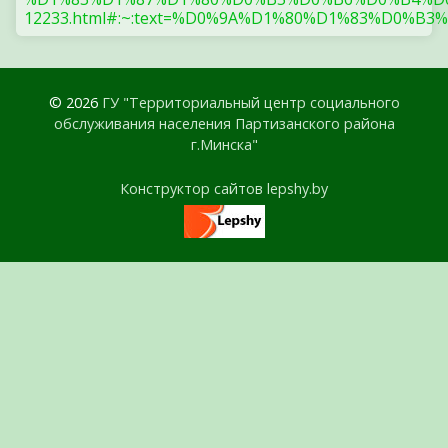
12233.html#:~:text=%D0%9A%D1%80%D1%83%
© 2026
ГУ "Территориальный центр социального
обслуживания населения Партизанского района
г.Минска"
Конструктор сайтов lepshy.by