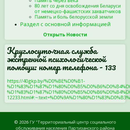
Память через века
80 лет со дня освобождения Беларуси
от немецко-фашистских захватчиков
Память и боль белорусской земли
Раздел с основной информацией
Открыть Новости
Круглосуточная служба
экстренной психологической
помощи: номер телефона - 133
https://40gkp.by/%D0%BE%D0%B1-
%D1%83%D1%87%D1%80%D0%B5%D0%B6%D0%B4%D
%D1%83%D1%87%D1%80%D0%B5%D0%B6%D0%B4%D0
12233.html#:~:text=%D0%9A%D1%80%D1%83%
© 2026
ГУ "Территориальный центр социального
обслуживания населения Партизанского района