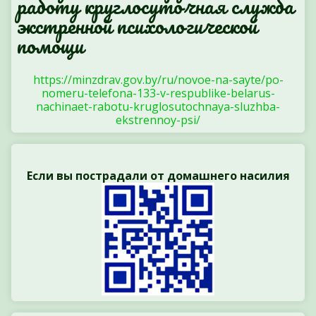
работу круглосуточная служба
экстренной психологической
помощи
https://minzdrav.gov.by/ru/novoe-na-sayte/po-
nomeru-telefona-133-v-respublike-belarus-
nachinaet-rabotu-kruglosutochnaya-sluzhba-
ekstrennoy-psi/
Если вы пострадали от домашнего насилия