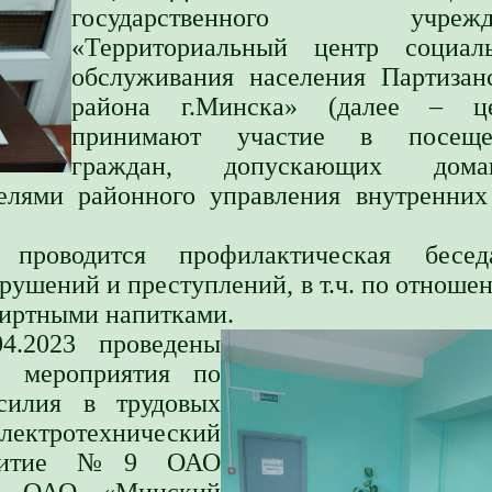
государственного учрежд
«Территориальный центр социаль
обслуживания населения Партизан
района г.Минска» (далее – це
принимают участие в посеще
граждан, допускающих дома
елями районного управления внутренних
проводится профилактическая бесе
ушений и преступлений, в т.ч. по отноше
пиртными напитками.
04.2023 проведены
ие мероприятия по
силия в трудовых
ектротехнический
щежитие №9 ОАО
», ОАО «Минский