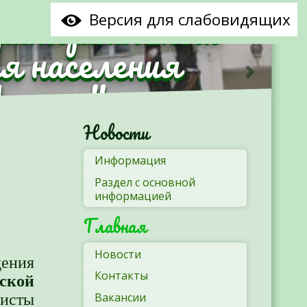
рриториальный
Версия для слабовидящих
я населения
Минска"
Следующ
Новости
Информация
Раздел с основной
информацией
Главная
Новости
ния
Контакты
ской
Вакансии
исты