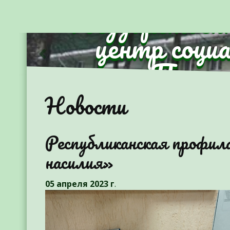
Государствен
центр соци
Партиз
Предыдущий
Новости
Республиканская профил
насилия»
05 апреля 2023 г
.