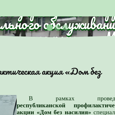
ное учреждение "Те
ального обслуживани
анского района г.
актическая акция «Дом без
В рамках проведе
республиканской профилактиче
акции «Дом без насилия»
специал