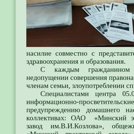
насилие совместно с представит
здравоохранения и образования.
С каждым гражданином 
недопущении совершения правонар
членам семьи, злоупотреблении с
Специалистами центра 05.
информационно-просветительск
предупреждению домашнего на
коллективах: ОАО «Минский эл
завод им.В.И.Козлова», об
«Минский тракторный завода