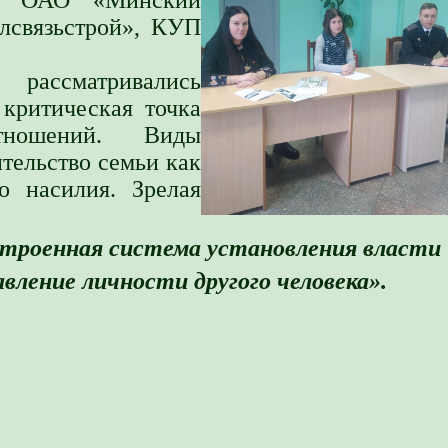
лсвязьстрой», КУП
рассматривались
критическая точка
тношений. Виды
тельство семьи как
о насилия. Зрелая
троенная система установления власти
авление личности другого человека».