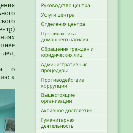
ения
Руководство центра
ного
Услуги центра
ского
Отделения центра
нтр)
Профилактика
ниях
домашнего насилия
шнее
Обращения граждан и
 дел,
юридических лиц
Административные
да о
процедуры
нию к
Противодействие
коррупции
Вышестоящие
организации
Активное долголетие
Гуманитарная
деятельность