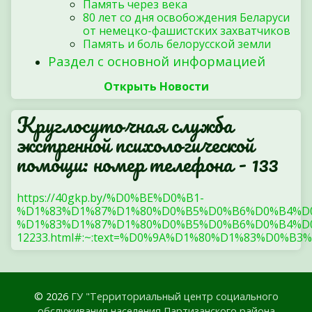
Память через века
80 лет со дня освобождения Беларуси
от немецко-фашистских захватчиков
Память и боль белорусской земли
Раздел с основной информацией
Открыть Новости
Круглосуточная служба
экстренной психологической
помощи: номер телефона - 133
https://40gkp.by/%D0%BE%D0%B1-
%D1%83%D1%87%D1%80%D0%B5%D0%B6%D0%B4%D
%D1%83%D1%87%D1%80%D0%B5%D0%B6%D0%B4%D0
12233.html#:~:text=%D0%9A%D1%80%D1%83%
© 2026
ГУ "Территориальный центр социального
обслуживания населения Партизанского района