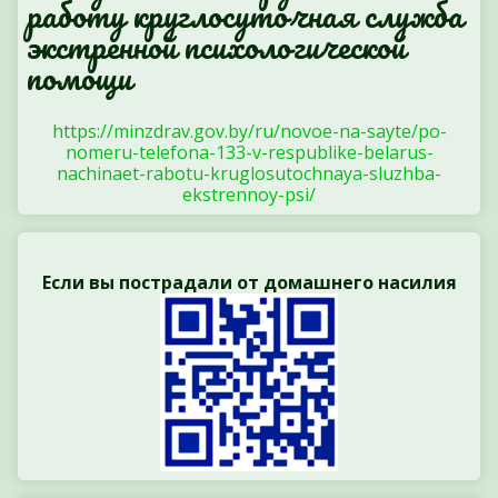
работу круглосуточная служба
экстренной психологической
помощи
https://minzdrav.gov.by/ru/novoe-na-sayte/po-
nomeru-telefona-133-v-respublike-belarus-
nachinaet-rabotu-kruglosutochnaya-sluzhba-
ekstrennoy-psi/
Если вы пострадали от домашнего насилия