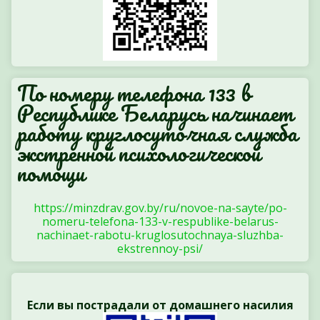
По номеру телефона 133 в
Республике Беларусь начинает
работу круглосуточная служба
экстренной психологической
помощи
https://minzdrav.gov.by/ru/novoe-na-sayte/po-
nomeru-telefona-133-v-respublike-belarus-
nachinaet-rabotu-kruglosutochnaya-sluzhba-
ekstrennoy-psi/
Если вы пострадали от домашнего насилия