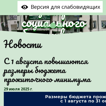
центр
Версия для слабовидящих
социального
обслуживания
Предыдущий
С
Новости
населения
Партизанского
С 1 августа повышаются
района г.Минска"
размеры бюджета
прожиточного минимума
29 июля 2025 г
.