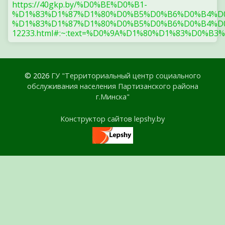
https://40gkp.by/%D0%BE%D0%B1-
%D1%83%D1%87%D1%80%D0%B5%D0%B6%D0%B4%D
%D1%83%D1%87%D1%80%D0%B5%D0%B6%D0%B4%D0
12233.html#:~:text=%D0%9A%D1%80%D1%83%
© 2026
ГУ "Территориальный центр социального
обслуживания населения Партизанского района
г.Минска"
Конструктор сайтов lepshy.by