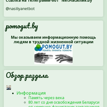
Ссылка на телеграмм-бот "NetНасилия.by"
@nasiliyanetbot
pomogut.by
Мы оказываем информационную помощь
людям в трудной жизненной ситуации
Обзор раздела
Информация
Память через века
80 лет со дня освобождения Беларуси
от немецко-фашистских захватчиков