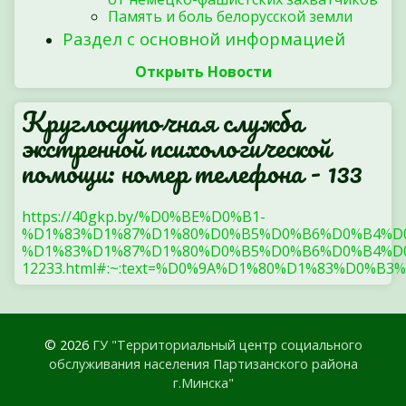
Память и боль белорусской земли
Раздел с основной информацией
Открыть Новости
Круглосуточная служба
экстренной психологической
помощи: номер телефона - 133
https://40gkp.by/%D0%BE%D0%B1-
%D1%83%D1%87%D1%80%D0%B5%D0%B6%D0%B4%D
%D1%83%D1%87%D1%80%D0%B5%D0%B6%D0%B4%D0
12233.html#:~:text=%D0%9A%D1%80%D1%83%
© 2026
ГУ "Территориальный центр социального
обслуживания населения Партизанского района
г.Минска"