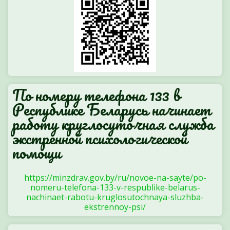
По номеру телефона 133 в
Республике Беларусь начинает
работу круглосуточная служба
экстренной психологической
помощи
https://minzdrav.gov.by/ru/novoe-na-sayte/po-
nomeru-telefona-133-v-respublike-belarus-
nachinaet-rabotu-kruglosutochnaya-sluzhba-
ekstrennoy-psi/