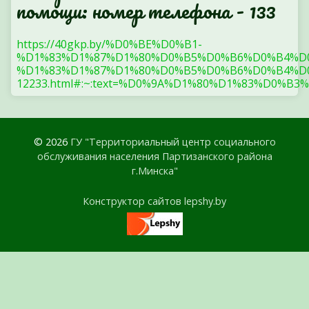
помощи: номер телефона - 133
https://40gkp.by/%D0%BE%D0%B1-
%D1%83%D1%87%D1%80%D0%B5%D0%B6%D0%B4%D
%D1%83%D1%87%D1%80%D0%B5%D0%B6%D0%B4%D0
12233.html#:~:text=%D0%9A%D1%80%D1%83%
© 2026
ГУ "Территориальный центр социального
обслуживания населения Партизанского района
г.Минска"
Конструктор сайтов lepshy.by