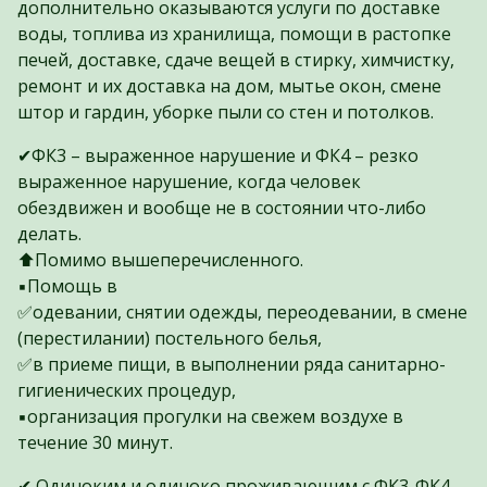
дополнительно оказываются услуги по доставке
воды, топлива из хранилища, помощи в растопке
печей, доставке, сдаче вещей в стирку, химчистку,
ремонт и их доставка на дом, мытье окон, смене
штор и гардин, уборке пыли со стен и потолков.
✔ФК3 – выраженное нарушение и ФК4 – резко
выраженное нарушение, когда человек
обездвижен и вообще не в состоянии что-либо
делать.
⬆️Помимо вышеперечисленного.
▪️Помощь в
✅одевании, снятии одежды, переодевании, в смене
(перестилании) постельного белья,
✅в приеме пищи, в выполнении ряда санитарно-
гигиенических процедур,
▪️организация прогулки на свежем воздухе в
течение 30 минут.
✔ Одиноким и одиноко проживающим с ФК3-ФК4