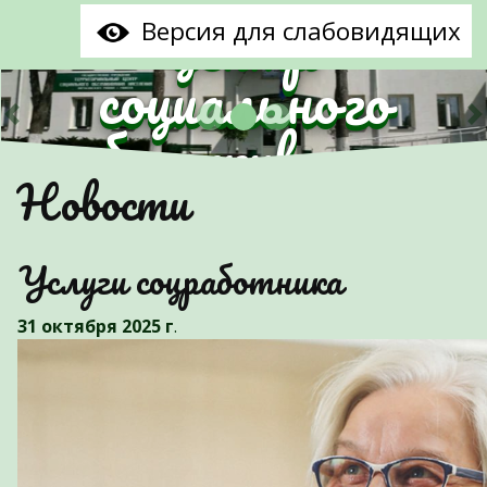
центр
Версия для слабовидящих
социального
обслуживания
Предыдущий
С
Новости
населения
Партизанского
Услуги соцработника
района г.Минска"
31 октября 2025 г
.