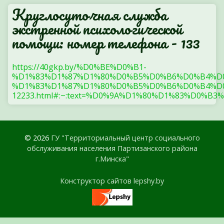
Круглосуточная служба
экстренной психологической
помощи: номер телефона - 133
https://40gkp.by/%D0%BE%D0%B1-
%D1%83%D1%87%D1%80%D0%B5%D0%B6%D0%B4%D
%D1%83%D1%87%D1%80%D0%B5%D0%B6%D0%B4%D0
12233.html#:~:text=%D0%9A%D1%80%D1%83%
© 2026
ГУ "Территориальный центр социального
обслуживания населения Партизанского района
г.Минска"
Конструктор сайтов lepshy.by