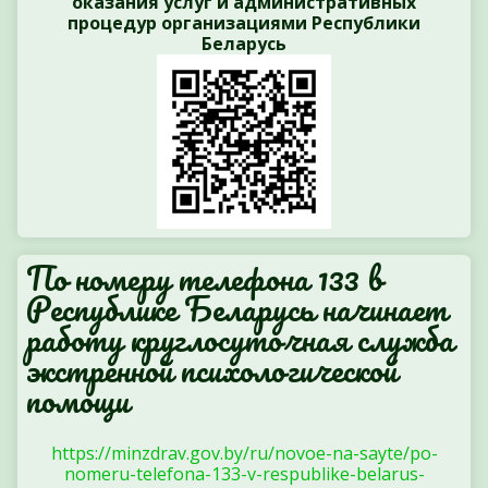
оказания услуг и административных
процедур организациями Республики
Беларусь
По номеру телефона 133 в
Республике Беларусь начинает
работу круглосуточная служба
экстренной психологической
помощи
https://minzdrav.gov.by/ru/novoe-na-sayte/po-
nomeru-telefona-133-v-respublike-belarus-