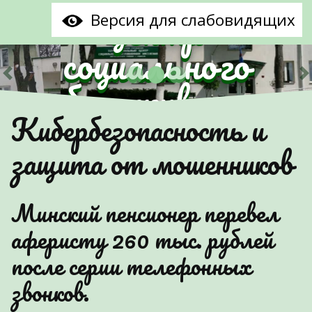
центр
Версия для слабовидящих
социального
обслуживания
Предыдущий
С
Кибербезопасность и
населения
защита от мошенников
Партизанского
района г.Минска"
Минский пенсионер перевел
аферисту 260 тыс. рублей
после серии телефонных
звонков.