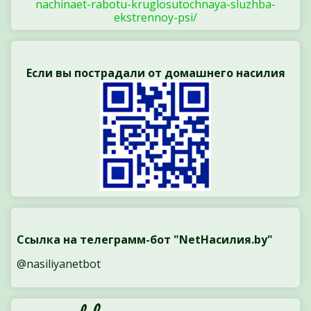
nachinaet-rabotu-kruglosutochnaya-sluzhba-
ekstrennoy-psi/
Если вы пострадали от домашнего насилия
Ссылка на телеграмм-бот "NetНасилия.by"
@nasiliyanetbot