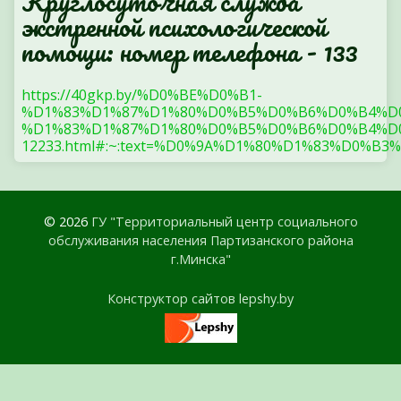
Круглосуточная служба
экстренной психологической
помощи: номер телефона - 133
https://40gkp.by/%D0%BE%D0%B1-
%D1%83%D1%87%D1%80%D0%B5%D0%B6%D0%B4%D
%D1%83%D1%87%D1%80%D0%B5%D0%B6%D0%B4%D0
12233.html#:~:text=%D0%9A%D1%80%D1%83%
© 2026
ГУ "Территориальный центр социального
обслуживания населения Партизанского района
г.Минска"
Конструктор сайтов lepshy.by