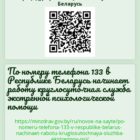
Беларусь
По номеру телефона 133 в
Республике Беларусь начинает
работу круглосуточная служба
экстренной психологической
помощи
https://minzdrav.gov.by/ru/novoe-na-sayte/po-
nomeru-telefona-133-v-respublike-belarus-
nachinaet-rabotu-kruglosutochnaya-sluzhba-
ekstrennoy-psi/