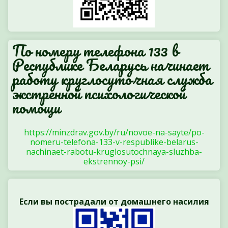
По номеру телефона 133 в
Республике Беларусь начинает
работу круглосуточная служба
экстренной психологической
помощи
https://minzdrav.gov.by/ru/novoe-na-sayte/po-
nomeru-telefona-133-v-respublike-belarus-
nachinaet-rabotu-kruglosutochnaya-sluzhba-
ekstrennoy-psi/
Если вы пострадали от домашнего насилия