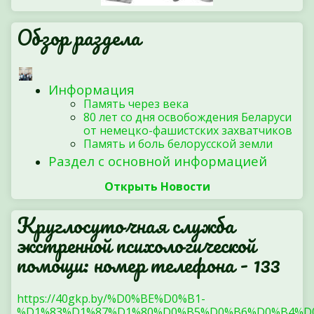
Обзор раздела
Информация
Память через века
80 лет со дня освобождения Беларуси
от немецко-фашистских захватчиков
Память и боль белорусской земли
Раздел с основной информацией
Открыть Новости
Круглосуточная служба
экстренной психологической
помощи: номер телефона - 133
https://40gkp.by/%D0%BE%D0%B1-
%D1%83%D1%87%D1%80%D0%B5%D0%B6%D0%B4%D