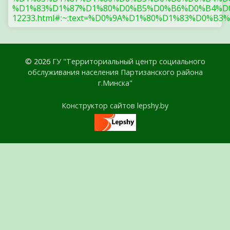
%D1%83%D1%87%D1%80%D0%B5%D0%B6%D0%B4%D0
12233.html#:~:text=%D0%9A%D1%80%D1%83%
© 2026
ГУ "Территориальный центр социального
обслуживания населения Партизанского района
г.Минска"
Конструктор сайтов lepshy.by