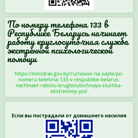
По номеру телефона 133 в
Республике Беларусь начинает
работу круглосуточная служба
экстренной психологической
помощи
https://minzdrav.gov.by/ru/novoe-na-sayte/po-
nomeru-telefona-133-v-respublike-belarus-
nachinaet-rabotu-kruglosutochnaya-sluzhba-
ekstrennoy-psi/
Если вы пострадали от домашнего насилия