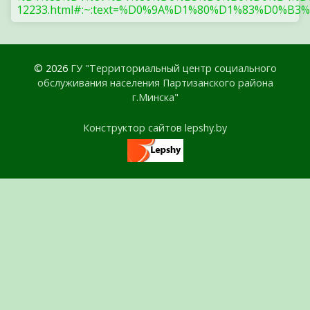
12233.html#:~:text=%D0%9A%D1%80%D1%83%
© 2026
ГУ "Территориальный центр социального
обслуживания населения Партизанского района
г.Минска"
Конструктор сайтов lepshy.by