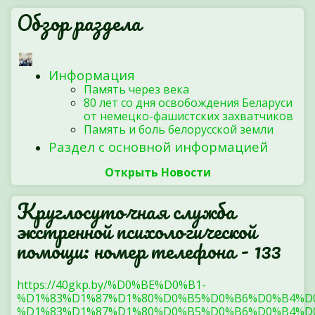
Обзор раздела
Информация
Память через века
80 лет со дня освобождения Беларуси
от немецко-фашистских захватчиков
Память и боль белорусской земли
Раздел с основной информацией
Открыть Новости
Круглосуточная служба
экстренной психологической
помощи: номер телефона - 133
https://40gkp.by/%D0%BE%D0%B1-
%D1%83%D1%87%D1%80%D0%B5%D0%B6%D0%B4%D
%D1%83%D1%87%D1%80%D0%B5%D0%B6%D0%B4%D0