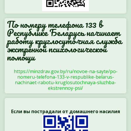
По номеру телефона 133 в
Республике Беларусь начинает
работу круглосуточная служба
экстренной психологической
помощи
https://minzdrav.gov.by/ru/novoe-na-sayte/po-
nomeru-telefona-133-v-respublike-belarus-
nachinaet-rabotu-kruglosutochnaya-sluzhba-
ekstrennoy-psi/
Если вы пострадали от домашнего насилия