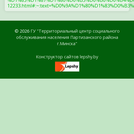
12233.html#:~:text=%D0%9A%D1%80%D1%83%
© 2026
ГУ "Территориальный центр социального
обслуживания населения Партизанского района
г.Минска"
Конструктор сайтов lepshy.by