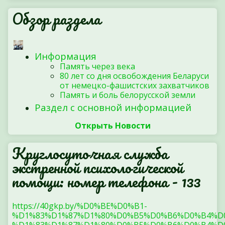
Обзор раздела
Информация
Память через века
80 лет со дня освобождения Беларуси
от немецко-фашистских захватчиков
Память и боль белорусской земли
Раздел с основной информацией
Открыть Новости
Круглосуточная служба
экстренной психологической
помощи: номер телефона - 133
https://40gkp.by/%D0%BE%D0%B1-
%D1%83%D1%87%D1%80%D0%B5%D0%B6%D0%B4%D
%D1%83%D1%87%D1%80%D0%B5%D0%B6%D0%B4%D0