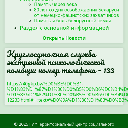
Память через века
80 лет со дня освобождения Беларуси
от немецко-фашистских захватчиков
Память и боль белорусской земли
Раздел с основной информацией
Открыть Новости
Круглосуточная служба
экстренной психологической
помощи: номер телефона - 133
https://40gkp.by/%D0%BE%D0%B1-
%D1%83%D1%87%D1%80%D0%B5%D0%B6%D0%B4%D
%D1%83%D1%87%D1%80%D0%B5%D0%B6%D0%B4%D0
12233.html#:~:text=%D0%9A%D1%80%D1%83%
© 2026
ГУ "Территориальный центр социального