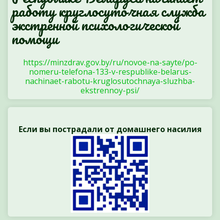
работу круглосуточная служба
экстренной психологической
помощи
https://minzdrav.gov.by/ru/novoe-na-sayte/po-
nomeru-telefona-133-v-respublike-belarus-
nachinaet-rabotu-kruglosutochnaya-sluzhba-
ekstrennoy-psi/
Если вы пострадали от домашнего насилия