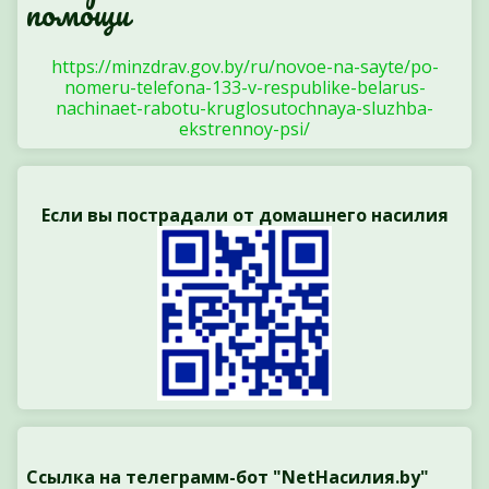
помощи
https://minzdrav.gov.by/ru/novoe-na-sayte/po-
nomeru-telefona-133-v-respublike-belarus-
nachinaet-rabotu-kruglosutochnaya-sluzhba-
ekstrennoy-psi/
Если вы пострадали от домашнего насилия
Ссылка на телеграмм-бот "NetНасилия.by"