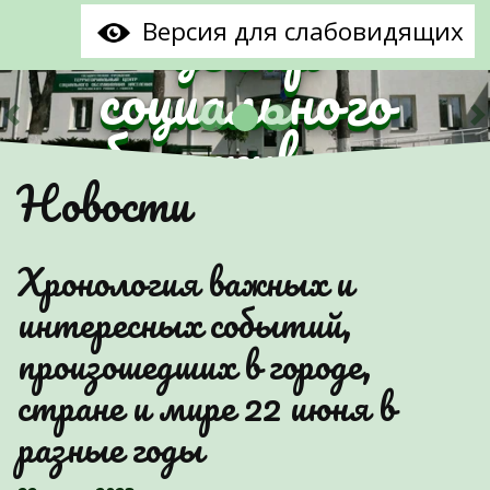
центр
Версия для слабовидящих
социального
обслуживания
Предыдущий
С
Новости
населения
Партизанского
Хронология важных и
района г.Минска"
интересных событий,
произошедших в городе,
стране и мире 22 июня в
разные годы