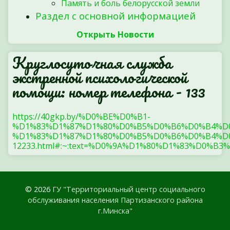
Память и боль белорусской земли
Раздел с основной информацией
Открыть Новости
Круглосуточная служба
экстренной психологической
помощи: номер телефона - 133
https://40gkp.by/%D0%BE%D0%B1-
%D1%83%D1%87%D1%80%D0%B5%D0%B6%D0%B4%D
%D1%83%D1%87%D1%80%D0%B5%D0%B6%D0%B4%D0
12233.html#:~:text=%D0%9A%D1%80%D1%83%
© 2026
ГУ "Территориальный центр социального
обслуживания населения Партизанского района
г.Минска"