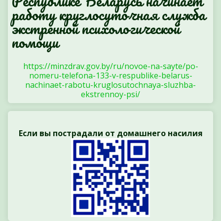
Республике Беларусь начинает
работу круглосуточная служба
экстренной психологической
помощи
https://minzdrav.gov.by/ru/novoe-na-sayte/po-
nomeru-telefona-133-v-respublike-belarus-
nachinaet-rabotu-kruglosutochnaya-sluzhba-
ekstrennoy-psi/
Если вы пострадали от домашнего насилия