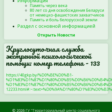
Информация
Память через века
80 лет со дня освобождения Беларуси
от немецко-фашистских захватчиков
Память и боль белорусской земли
Раздел с основной информацией
Открыть Новости
Круглосуточная служба
экстренной психологической
помощи: номер телефона - 133
https://40gkp.by/%D0%BE%D0%B1-
%D1%83%D1%87%D1%80%D0%B5%D0%B6%D0%B4%D
%D1%83%D1%87%D1%80%D0%B5%D0%B6%D0%B4%D0
12233.html#:~:text=%D0%9A%D1%80%D1%83%
© 2026
ГУ "Территориальный центр социального