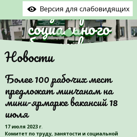
центр
Версия для слабовидящих
социального
обслуживания
Предыдущий
С
Новости
населения
Партизанского
Более 100 рабочих мест
района г.Минска"
предложат минчанам на
мини-ярмарке вакансий 18
июля
17 июля 2023 г
.
Комитет по труду, занятости и социальной