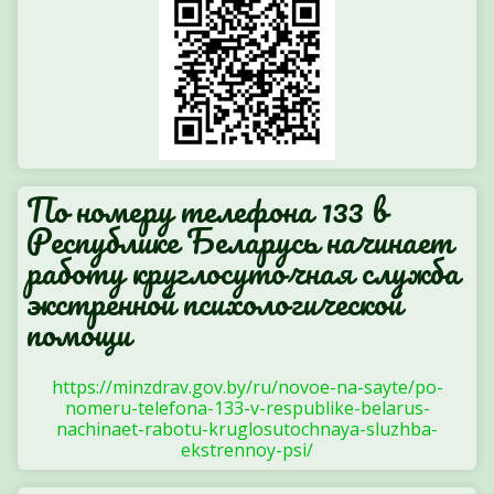
По номеру телефона 133 в
Республике Беларусь начинает
работу круглосуточная служба
экстренной психологической
помощи
https://minzdrav.gov.by/ru/novoe-na-sayte/po-
nomeru-telefona-133-v-respublike-belarus-
nachinaet-rabotu-kruglosutochnaya-sluzhba-
ekstrennoy-psi/