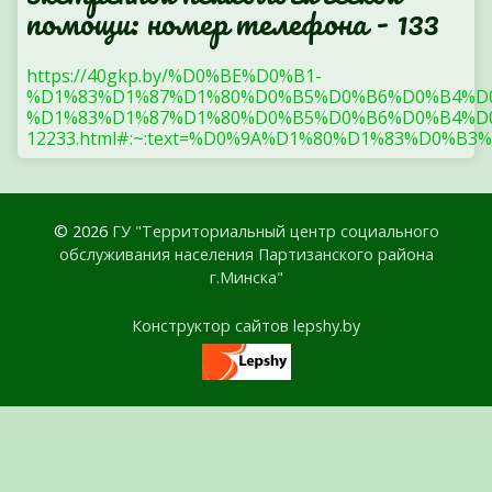
помощи: номер телефона - 133
https://40gkp.by/%D0%BE%D0%B1-
%D1%83%D1%87%D1%80%D0%B5%D0%B6%D0%B4%D
%D1%83%D1%87%D1%80%D0%B5%D0%B6%D0%B4%D0
12233.html#:~:text=%D0%9A%D1%80%D1%83%
© 2026
ГУ "Территориальный центр социального
обслуживания населения Партизанского района
г.Минска"
Конструктор сайтов lepshy.by