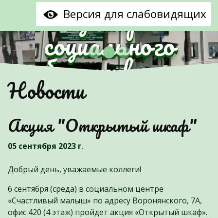
центр
Версия для слабовидящих
социального
обслуживания
Предыдущий
С
Новости
населения
Партизанского
Акция "Открытый шкаф"
района г.Минска"
05 сентября 2023 г
.
Добрый день, уважаемые коллеги!
6 сентября (среда) в социальном центре
«Счастливый малыш» по адресу Воронянского, 7А,
офис 420 (4 этаж) пройдет акция «Открытый шкаф».