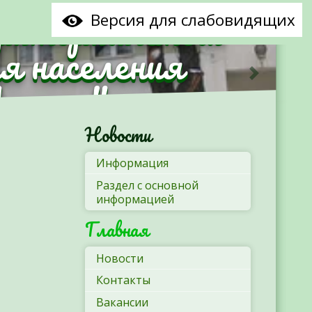
рриториальный
Версия для слабовидящих
я населения
Минска"
Следующ
Новости
Информация
Раздел с основной
информацией
Главная
Новости
Контакты
Вакансии