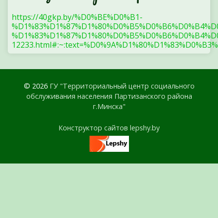
https://40gkp.by/%D0%BE%D0%B1-
%D1%83%D1%87%D1%80%D0%B5%D0%B6%D0%B4%D
%D1%83%D1%87%D1%80%D0%B5%D0%B6%D0%B4%D0
12233.html#:~:text=%D0%9A%D1%80%D1%83%
© 2026
ГУ "Территориальный центр социального
обслуживания населения Партизанского района
г.Минска"
Конструктор сайтов lepshy.by