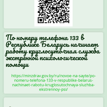
По номеру телефона 133 в
Республике Беларусь начинает
работу круглосуточная служба
экстренной психологической
помощи
https://minzdrav.gov.by/ru/novoe-na-sayte/po-
nomeru-telefona-133-v-respublike-belarus-
nachinaet-rabotu-kruglosutochnaya-sluzhba-
ekstrennoy-psi/