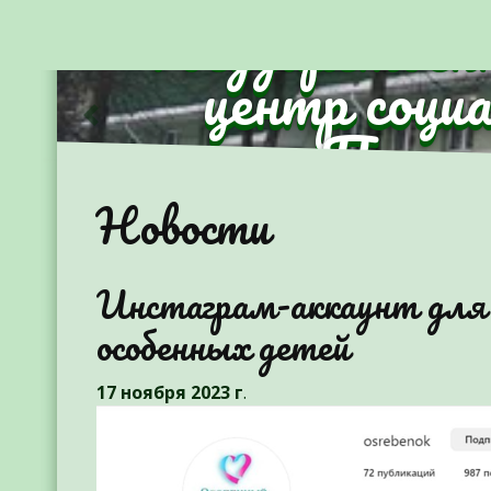
Государствен
центр соци
Партиз
Предыдущий
Новости
Инстаграм-аккаунт для
особенных детей
17 ноября 2023 г
.