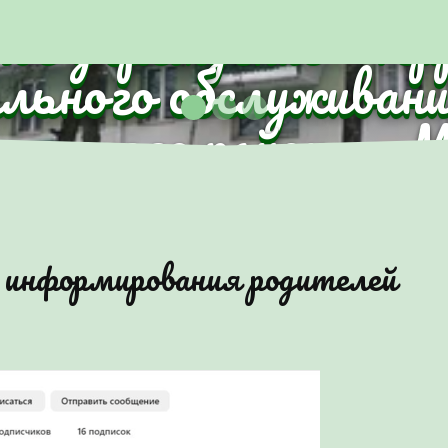
ное учреждение "Те
ального обслуживани
анского района г.
 информирования родителей