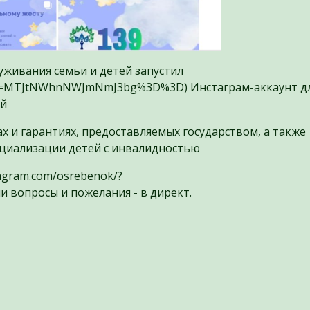
уживания семьи и детей запустил
shid=MTJtNWhnNWJmNmJ3bg%3D%3D) Инстаграм-аккаунт д
ей
ах и гарантиях, предоставляемых государством, а также
оциализации детей с инвалидностью
tagram.com/osrebenok/?
вопросы и пожелания - в директ.