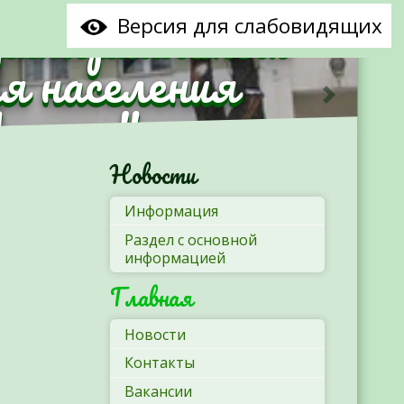
рриториальный
Версия для слабовидящих
я населения
Минска"
Следующ
Новости
Информация
Раздел с основной
информацией
Главная
Новости
Контакты
Вакансии