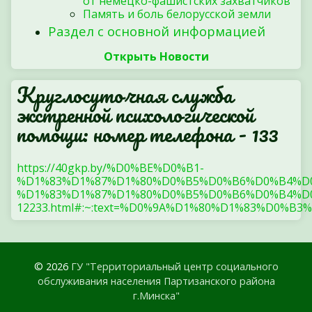
от немецко-фашистских захватчиков
Память и боль белорусской земли
Раздел с основной информацией
Открыть Новости
Круглосуточная служба
экстренной психологической
помощи: номер телефона - 133
https://40gkp.by/%D0%BE%D0%B1-
%D1%83%D1%87%D1%80%D0%B5%D0%B6%D0%B4%D
%D1%83%D1%87%D1%80%D0%B5%D0%B6%D0%B4%D0
12233.html#:~:text=%D0%9A%D1%80%D1%83%
© 2026
ГУ "Территориальный центр социального
обслуживания населения Партизанского района
г.Минска"