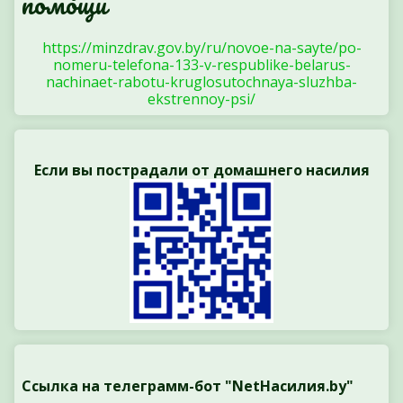
помощи
https://minzdrav.gov.by/ru/novoe-na-sayte/po-
nomeru-telefona-133-v-respublike-belarus-
nachinaet-rabotu-kruglosutochnaya-sluzhba-
ekstrennoy-psi/
Если вы пострадали от домашнего насилия
Ссылка на телеграмм-бот "NetНасилия.by"