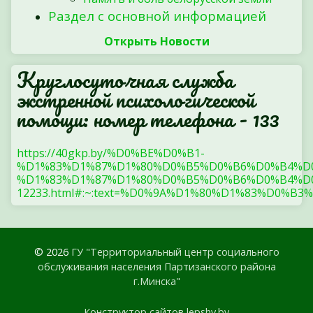
Раздел с основной информацией
Открыть Новости
Круглосуточная служба
экстренной психологической
помощи: номер телефона - 133
https://40gkp.by/%D0%BE%D0%B1-
%D1%83%D1%87%D1%80%D0%B5%D0%B6%D0%B4%D
%D1%83%D1%87%D1%80%D0%B5%D0%B6%D0%B4%D0
12233.html#:~:text=%D0%9A%D1%80%D1%83%
© 2026
ГУ "Территориальный центр социального
обслуживания населения Партизанского района
г.Минска"
Конструктор сайтов lepshy.by