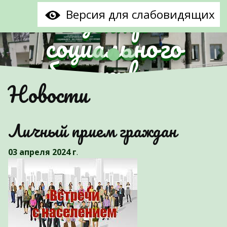
центр
Версия для слабовидящих
социального
обслуживания
Предыдущий
С
Новости
населения
Партизанского
Личный прием граждан
района г.Минска"
03 апреля 2024 г
.