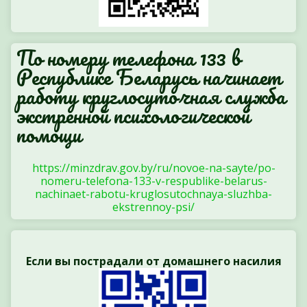
По номеру телефона 133 в
Республике Беларусь начинает
работу круглосуточная служба
экстренной психологической
помощи
https://minzdrav.gov.by/ru/novoe-na-sayte/po-
nomeru-telefona-133-v-respublike-belarus-
nachinaet-rabotu-kruglosutochnaya-sluzhba-
ekstrennoy-psi/
Если вы пострадали от домашнего насилия