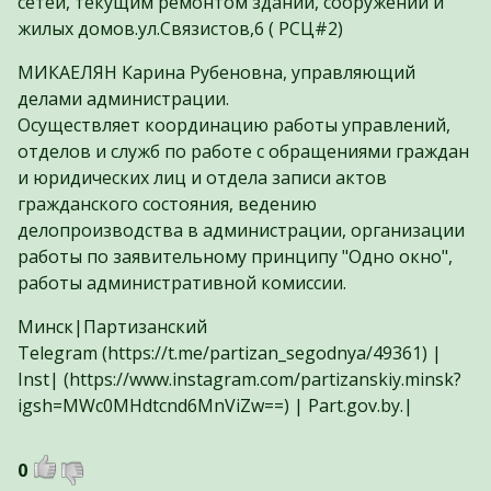
сетей, текущим ремонтом зданий, сооружений и
жилых домов.ул.Связистов,6 ( РСЦ#2)
МИКАЕЛЯН Карина Рубеновна, управляющий
делами администрации.
Осуществляет координацию работы управлений,
отделов и служб по работе с обращениями граждан
и юридических лиц и отдела записи актов
гражданского состояния, ведению
делопроизводства в администрации, организации
работы по заявительному принципу "Одно окно",
работы административной комиссии.
Минск|Партизанский
Telegram (https://t.me/partizan_segodnya/49361) |
Inst| (https://www.instagram.com/partizanskiy.minsk?
igsh=MWc0MHdtcnd6MnViZw==) | Part.gov.by.|
0