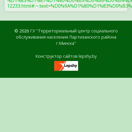
%D1%83%D1%87%D1%80%D0%B5%D0%B6%D0%B4%D0
12233.html#:~:text=%D0%9A%D1%80%D1%83%
© 2026
ГУ "Территориальный центр социального
обслуживания населения Партизанского района
г.Минска"
Конструктор сайтов lepshy.by