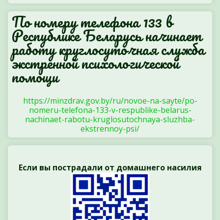
По номеру телефона 133 в
Республике Беларусь начинает
работу круглосуточная служба
экстренной психологической
помощи
https://minzdrav.gov.by/ru/novoe-na-sayte/po-
nomeru-telefona-133-v-respublike-belarus-
nachinaet-rabotu-kruglosutochnaya-sluzhba-
ekstrennoy-psi/
Если вы пострадали от домашнего насилия