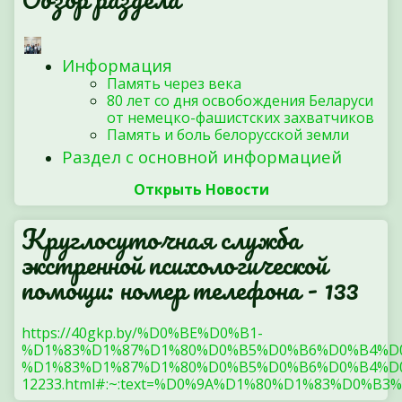
Информация
Память через века
80 лет со дня освобождения Беларуси
от немецко-фашистских захватчиков
Память и боль белорусской земли
Раздел с основной информацией
Открыть Новости
Круглосуточная служба
экстренной психологической
помощи: номер телефона - 133
https://40gkp.by/%D0%BE%D0%B1-
%D1%83%D1%87%D1%80%D0%B5%D0%B6%D0%B4%D
%D1%83%D1%87%D1%80%D0%B5%D0%B6%D0%B4%D0
12233.html#:~:text=%D0%9A%D1%80%D1%83%