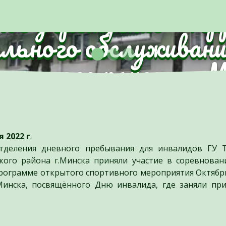
ное учреждение "Те
ального обслуживани
анского района г.
 2022 г
.
тделения дневного пребывания для инвалидов ГУ
кого района г.Минска приняли участие в соревнован
программе открытого спортивного мероприятия Октябр
Минска, посвящённого Дню инвалида, где заняли пр