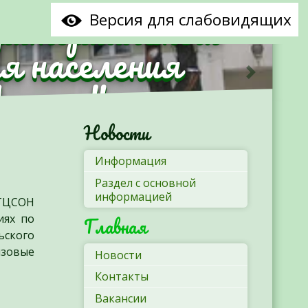
рриториальный
Версия для слабовидящих
я населения
Минска"
Следующ
Новости
Информация
Раздел с основной
информацией
 ТЦСОН
иях по
Главная
ьского
изовые
Новости
Контакты
Вакансии