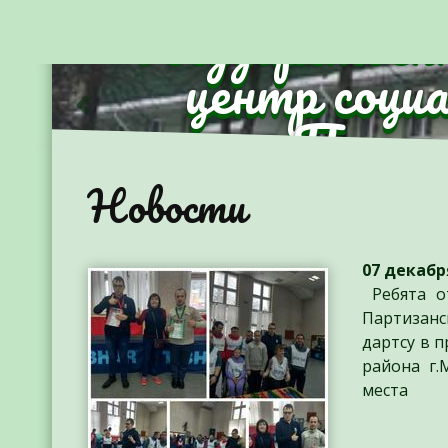
Государствен
центр соци
Партиз
Предыдущий
Новости
07 декабря
Ребята о
Партизанс
дартсу в 
района г.
места